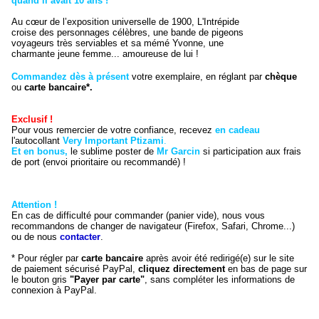
quand il avait 10 ans !
Au cœur de l’exposition universelle de 1900, L'Intrépide
croise des personnages célèbres, une bande de pigeons
voyageurs très serviables et sa mémé Yvonne, une
charmante jeune femme... amoureuse de lui !
Commandez dès à présent
votre exemplaire, en réglant par
chèque
ou
carte bancaire*.
Exclusif !
Pour vous remercier de votre confiance, recevez
en cadeau
l'autocollant
Very Important Ptizami
.
Et en bonus,
le sublime poster de
Mr Garcin
si participation aux frais
de port (envoi prioritaire ou recommandé) !
Attention !
En cas de difficulté pour commander (panier vide), nous vous
recommandons de changer de navigateur (Firefox, Safari, Chrome...)
ou de nous
contacter
.
* Pour régler par
carte bancaire
après avoir été redirigé(e) sur le site
de paiement sécurisé PayPal,
cliquez directement
en bas de page sur
le bouton gris
"Payer par carte"
, sans compléter les informations de
connexion à PayPal.